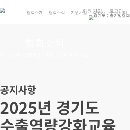
Skip
회원 가입
로그인
to
협회소개
협회소식
지원사업
회원사
커뮤니티
main
content
협회소식
경기도수출기업협회의 새로운 소식을 알려드려요.
공지사항
2025년 경기도
수출역량강화교육