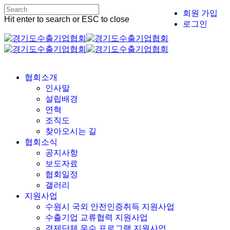
Skip
회원 가입
to
Hit enter to search or ESC to close
로그인
main
Close
content
Search
Menu
협회소개
인사말
설립배경
연혁
조직도
찾아오시는 길
협회소식
공지사항
보도자료
협회일정
갤러리
지원사업
수원시 국외 안전인증취득 지원사업
수출기업 교류협력 지원사업
경제단체 우수 프로그램 지원사업