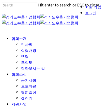
Skip
Hit enter to search or ESC to close
회원 가입
Close
to
Close
로그인
main
Menu
Search
content
Menu
협회소개
인사말
설립배경
연혁
조직도
찾아오시는 길
협회소식
공지사항
보도자료
협회일정
갤러리
지원사업