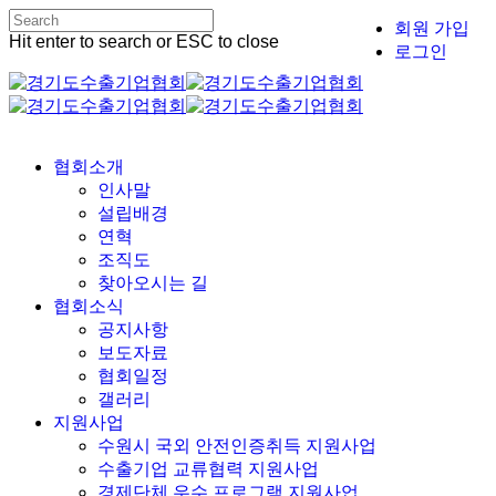
Skip
회원 가입
to
Close
Hit enter to search or ESC to close
로그인
main
Close
Menu
content
Search
Menu
협회소개
인사말
설립배경
연혁
조직도
찾아오시는 길
협회소식
공지사항
보도자료
협회일정
갤러리
지원사업
수원시 국외 안전인증취득 지원사업
수출기업 교류협력 지원사업
경제단체 우수 프로그램 지원사업