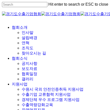
Skip
Hit enter to search or ESC to close
to
Close
main
Search
content
Menu
협회소개
인사말
설립배경
연혁
조직도
찾아오시는 길
협회소식
공지사항
보도자료
협회일정
갤러리
지원사업
수원시 국외 안전인증취득 지원사업
수출기업 교류협력 지원사업
경제단체 우수 프로그램 지원사업
수출역량강화교육
운영업무지원