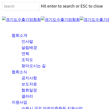
Skip
Hit enter to search or ESC to close
to
Close
main
Search
content
Menu
협회소개
인사말
설립배경
연혁
조직도
찾아오시는 길
협회소식
공지사항
보도자료
협회일정
갤러리
지원사업
수원시 국외 안전인증취득 지원사업