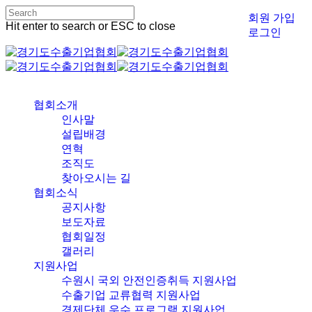
Skip
회원 가입
to
Hit enter to search or ESC to close
로그인
main
Close
content
Search
Menu
협회소개
인사말
설립배경
연혁
조직도
찾아오시는 길
협회소식
공지사항
보도자료
협회일정
갤러리
지원사업
수원시 국외 안전인증취득 지원사업
수출기업 교류협력 지원사업
경제단체 우수 프로그램 지원사업