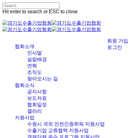
Skip
to
Close
Hit enter to search or ESC to close
main
Close
Menu
content
Search
Menu
회원 가입
협회소개
로그인
인사말
설립배경
연혁
조직도
찾아오시는 길
협회소식
공지사항
보도자료
협회일정
갤러리
지원사업
수원시 국외 안전인증취득 지원사업
수출기업 교류협력 지원사업
경제단체 우수 프로그램 지원사업