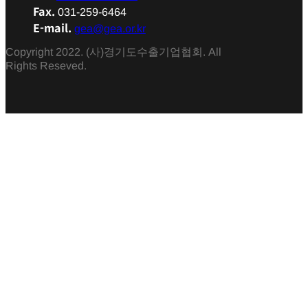
Fax.
031-259-6464
E-mail.
gea@gea.or.kr
Copyright 2022. (사)경기도수출기업협회. All
Rights Reseved.
협회소개
인사말
설립배경
연혁
조직도
찾아오시는 길
협회소식
공지사항
보도자료