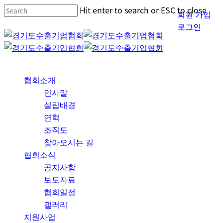
Skip
Hit enter to search or ESC to close
회원 가입
to
Close
로그인
main
Search
content
Menu
협회소개
인사말
설립배경
연혁
조직도
찾아오시는 길
협회소식
공지사항
보도자료
협회일정
갤러리
지원사업