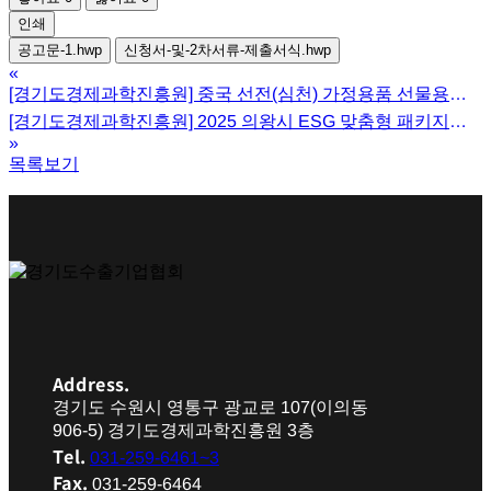
인쇄
공고문-1.hwp
신청서-및-2차서류-제출서식.hwp
«
[경기도경제과학진흥원] 중국 선전(심천) 가정용품 선물용품
박람회 참여기업 모집
[경기도경제과학진흥원] 2025 의왕시 ESG 맞춤형 패키지
»
지원사업 참여기업 모집
목록보기
Address.
경기도 수원시 영통구 광교로 107(이의동
906-5) 경기도경제과학진흥원 3층
Tel.
031-259-6461~3
Fax.
031-259-6464