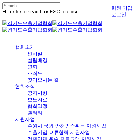
Skip
회원 가입
to
Hit enter to search or ESC to close
로그인
main
Close
content
Search
Menu
협회소개
인사말
설립배경
연혁
조직도
찾아오시는 길
협회소식
공지사항
보도자료
협회일정
갤러리
지원사업
수원시 국외 안전인증취득 지원사업
수출기업 교류협력 지원사업
경제단체 우수 프로그램 지원사업