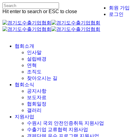
Skip
회원 가입
to
Hit enter to search or ESC to close
로그인
main
Close
content
Search
Menu
협회소개
인사말
설립배경
연혁
조직도
찾아오시는 길
협회소식
공지사항
보도자료
협회일정
갤러리
지원사업
수원시 국외 안전인증취득 지원사업
수출기업 교류협력 지원사업
경제단체 우수 프로그램 지원사업