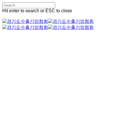
Skip
회원 가입
to
Hit enter to search or ESC to close
로그인
main
Close
content
Search
Menu
협회소개
인사말
설립배경
연혁
조직도
찾아오시는 길
협회소식
공지사항
보도자료
협회일정
갤러리
지원사업
수원시 국외 안전인증취득 지원사업
수출기업 교류협력 지원사업
경제단체 우수 프로그램 지원사업