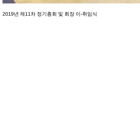
2019년 제11차 정기총회 및 회장 이-취임식
목록으로
Address.
경기도 수원시 영통구 광교로 107(이의동
906-5) 경기도경제과학진흥원 3층
Tel.
031-259-6461~3
Fax.
031-259-6464
E-mail.
gea@gea.or.kr
Copyright 2022. (사)경기도수출기업협회. All