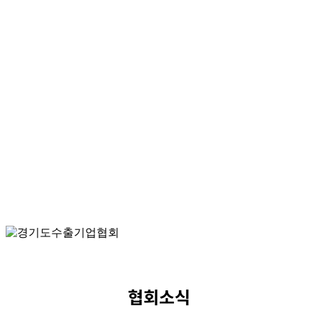
수출역량강화교육
운영업무지원
회원사
회원사 소식
회원사 현황
회원사 소개
협회 가입안내
커뮤니티
건의사항
기업 SOS 접수
수출 피해 신고 접수
유관기관 사이트
채용정보
바이어 정보
협회소식