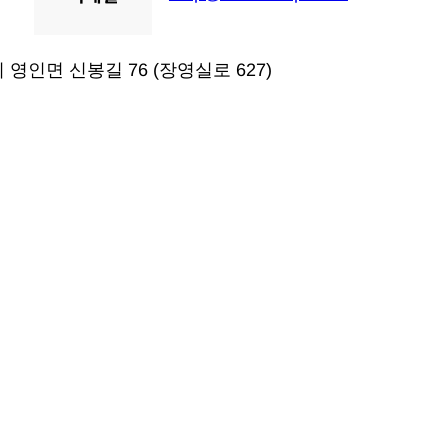
 영인면 신봉길 76 (장영실로 627)