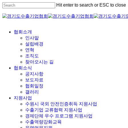
Skip
Hit enter to search or ESC to close
to
Close
main
Search
content
Menu
협회소개
인사말
설립배경
연혁
조직도
찾아오시는 길
협회소식
공지사항
보도자료
협회일정
갤러리
지원사업
수원시 국외 안전인증취득 지원사업
수출기업 교류협력 지원사업
경제단체 우수 프로그램 지원사업
수출역량강화교육
운영업무지원