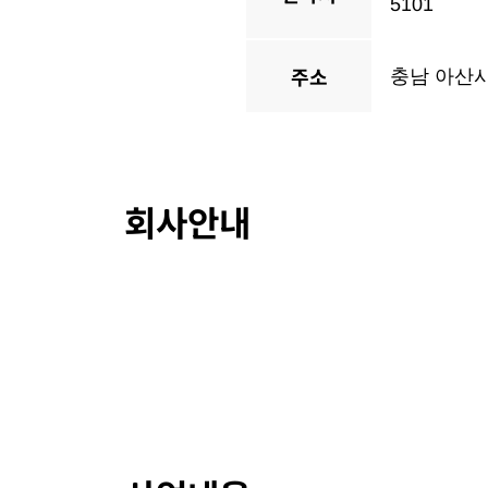
5101
주소
충남 아산시
회사안내