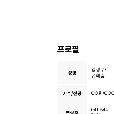
프로필
강경수/
성명
유태승
기수/전공
OO회/OO
041-544-
연락처