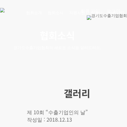
Skip
회원 가입
로그인
to
협회소개
협회소식
지원사업
회원사
커뮤니티
main
content
협회소식
경기도수출기업협회의 새로운 소식을 알려드려요.
갤러리
제 10회 “수출기업인의 날”
작성일 : 2018.12.13